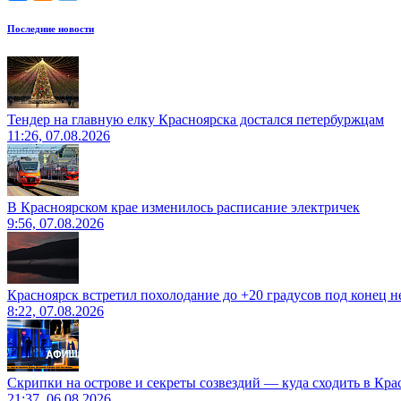
Последние новости
Тендер на главную елку Красноярска достался петербуржцам
11:26, 07.08.2026
В Красноярском крае изменилось расписание электричек
9:56, 07.08.2026
Красноярск встретил похолодание до +20 градусов под конец н
8:22, 07.08.2026
Скрипки на острове и секреты созвездий — куда сходить в Кр
21:37, 06.08.2026