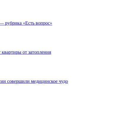
 — рубрика «Есть вопрос»
 квартиры от затопления
сии совершили медицинское чудо