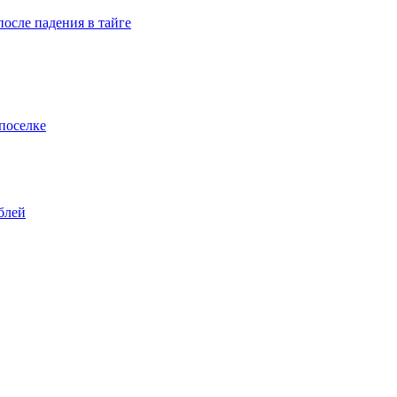
осле падения в тайге
поселке
блей