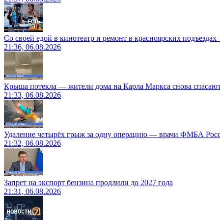
Со своей едой в кинотеатр и ремонт в красноярских подъездах
21:36, 06.08.2026
Крыша потекла — жители дома на Карла Маркса снова спасают
21:33, 06.08.2026
Удаление четырёх грыж за одну операцию — врачи ФМБА Рос
21:32, 06.08.2026
Запрет на экспорт бензина продлили до 2027 года
21:31, 06.08.2026