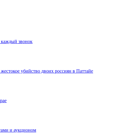
а каждый звонок
а жестокое убийство двоих россиян в Паттайе
рае
тами и аукционом