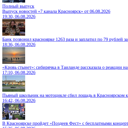
Полный выпуск
Выпуск новостей «7 канала Красноярск» от 06.08.2026
19:30, 06.08.2026
Банк позвонил красноярке 1263 раза и заплатил по 79 рублей з
18:36, 06.08.2026
«Кровь стынет»: сибирячка в Таиланде рассказала о реакции н
17:10, 06.08.2026
Пьяный школьник на мотоцикле сбил лошадь в Красноярском к
16:42, 06.08.2026
В Красноярске пройдет «Поздеев Фест» с бесплатными концер