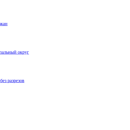
ожан
пальный округ
без разрезов