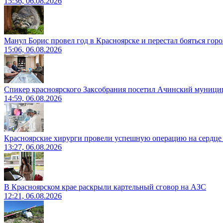
15:36, 06.08.2026
Манул Борис провел год в Красноярске и перестал бояться гор
15:06, 06.08.2026
Спикер красноярского Заксобрания посетил Ачинский муници
14:59, 06.08.2026
Красноярские хирурги провели успешную операцию на сердце 
13:27, 06.08.2026
В Красноярском крае раскрыли картельный сговор на АЗС
12:21, 06.08.2026