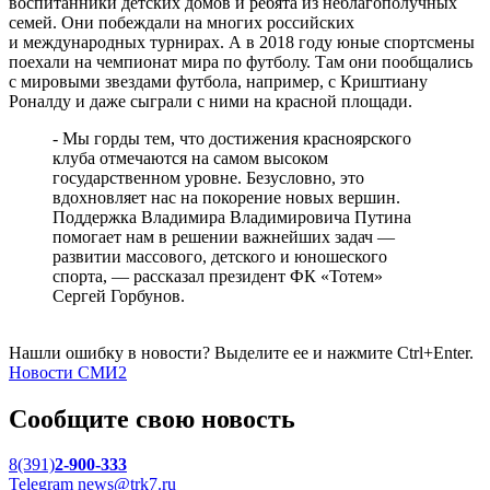
воспитанники детских домов и ребята из неблагополучных
семей. Они побеждали на многих российских
и международных турнирах. А в 2018 году юные спортсмены
поехали на чемпионат мира по футболу. Там они пообщались
с мировыми звездами футбола, например, с Криштиану
Роналду и даже сыграли с ними на красной площади.
- Мы горды тем, что достижения красноярского
клуба отмечаются на самом высоком
государственном уровне. Безусловно, это
вдохновляет нас на покорение новых вершин.
Поддержка Владимира Владимировича Путина
помогает нам в решении важнейших задач —
развитии массового, детского и юношеского
спорта, — рассказал президент ФК «Тотем»
Сергей Горбунов.
Нашли ошибку в новости? Выделите ее и нажмите Ctrl+Enter.
Новости СМИ2
Сообщите свою новость
8(391)
2-900-333
Telegram
news@trk7.ru