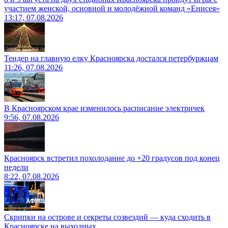
участием женской, основной и молодёжной команд «Енисея»
13:17, 07.08.2026
Тендер на главную елку Красноярска достался петербуржцам
11:26, 07.08.2026
В Красноярском крае изменилось расписание электричек
9:56, 07.08.2026
Красноярск встретил похолодание до +20 градусов под конец
недели
8:22, 07.08.2026
Скрипки на острове и секреты созвездий — куда сходить в
Красноярске на выходных