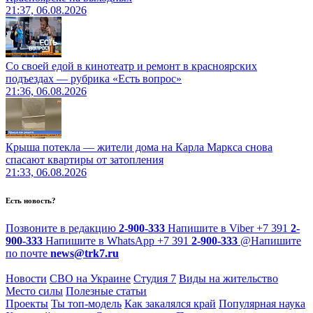
21:37, 06.08.2026
Со своей едой в кинотеатр и ремонт в красноярских
подъездах — рубрика «Есть вопрос»
21:36, 06.08.2026
Крыша потекла — жители дома на Карла Маркса снова
спасают квартиры от затопления
21:33, 06.08.2026
Есть новость?
Позвоните в редакцию
2-900-333
Напишите в Viber
+7 391
2-
900-333
Напишите в WhatsApp
+7 391
2-900-333
@
Напишите
по почте
news@trk7.ru
Новости
СВО на Украине
Студия 7
Виды на жительство
Место силы
Полезные статьи
Проекты
Ты топ-модель
Как закалялся край
Популярная наука