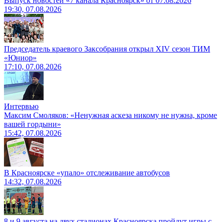
Выпуск новостей «7 канала Красноярск» от 07.08.2026
19:30, 07.08.2026
Председатель краевого Заксобрания открыл XIV сезон ТИМ
«Юниор»
17:10, 07.08.2026
Интервью
Максим Смоляков: «Ненужная аскеза никому не нужна, кроме
вашей гордыни»
15:42, 07.08.2026
В Красноярске «упало» отслеживание автобусов
14:32, 07.08.2026
8 и 9 августа на двух стадионах Красноярска пройдут игры с