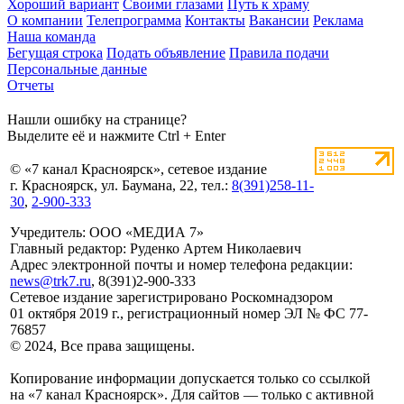
Хороший вариант
Своими глазами
Путь к храму
О компании
Телепрограмма
Контакты
Вакансии
Реклама
Наша команда
Бегущая строка
Подать объявление
Правила подачи
Персональные данные
Отчеты
Нашли ошибку на странице?
Выделите её и нажмите Ctrl + Enter
© «7 канал Красноярск», сетевое издание
г. Красноярск, ул. Баумана, 22, тел.:
8(391)258-11-
30
,
2-900-333
Учредитель: ООО «МЕДИА 7»
Главный редактор: Руденко Артем Николаевич
Адрес электронной почты и номер телефона редакции:
news@trk7.ru
, 8(391)2-900-333
Сетевое издание зарегистрировано Роскомнадзором
01 октября 2019 г., регистрационный номер ЭЛ № ФС 77-
76857
© 2024, Все права защищены.
Копирование информации допускается только со ссылкой
на «7 канал Красноярск». Для сайтов — только с активной