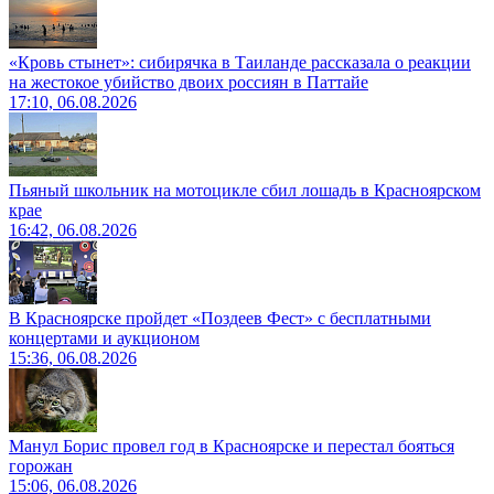
«Кровь стынет»: сибирячка в Таиланде рассказала о реакции
на жестокое убийство двоих россиян в Паттайе
17:10, 06.08.2026
Пьяный школьник на мотоцикле сбил лошадь в Красноярском
крае
16:42, 06.08.2026
В Красноярске пройдет «Поздеев Фест» с бесплатными
концертами и аукционом
15:36, 06.08.2026
Манул Борис провел год в Красноярске и перестал бояться
горожан
15:06, 06.08.2026