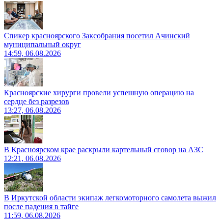
Спикер красноярского Заксобрания посетил Ачинский
муниципальный округ
14:59, 06.08.2026
Красноярские хирурги провели успешную операцию на
сердце без разрезов
13:27, 06.08.2026
В Красноярском крае раскрыли картельный сговор на АЗС
12:21, 06.08.2026
В Иркутской области экипаж легкомоторного самолета выжил
после падения в тайге
11:59, 06.08.2026