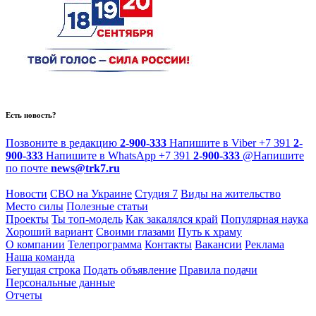
Есть новость?
Позвоните в редакцию
2-900-333
Напишите в Viber
+7 391
2-
900-333
Напишите в WhatsApp
+7 391
2-900-333
@
Напишите
по почте
news@trk7.ru
Новости
СВО на Украине
Студия 7
Виды на жительство
Место силы
Полезные статьи
Проекты
Ты топ-модель
Как закалялся край
Популярная наука
Хороший вариант
Своими глазами
Путь к храму
О компании
Телепрограмма
Контакты
Вакансии
Реклама
Наша команда
Бегущая строка
Подать объявление
Правила подачи
Персональные данные
Отчеты