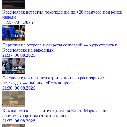
Красноярск встретил похолодание до +20 градусов под конец
недели
8:22, 07.08.2026
Скрипки на острове и секреты созвездий — куда сходить в
Красноярске на выходных
21:37, 06.08.2026
Со своей едой в кинотеатр и ремонт в красноярских
подъездах — рубрика «Есть вопрос»
21:36, 06.08.2026
Крыша потекла — жители дома на Карла Маркса снова
спасают квартиры от затопления
21:33, 06.08.2026