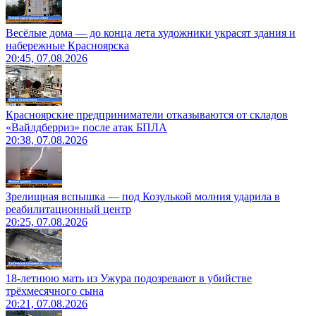
Весёлые дома — до конца лета художники украсят здания и
набережные Красноярска
20:45, 07.08.2026
Красноярские предприниматели отказываются от складов
«Вайлдберриз» после атак БПЛА
20:38, 07.08.2026
Зрелищная вспышка — под Козулькой молния ударила в
реабилитационный центр
20:25, 07.08.2026
18-летнюю мать из Ужура подозревают в убийстве
трёхмесячного сына
20:21, 07.08.2026