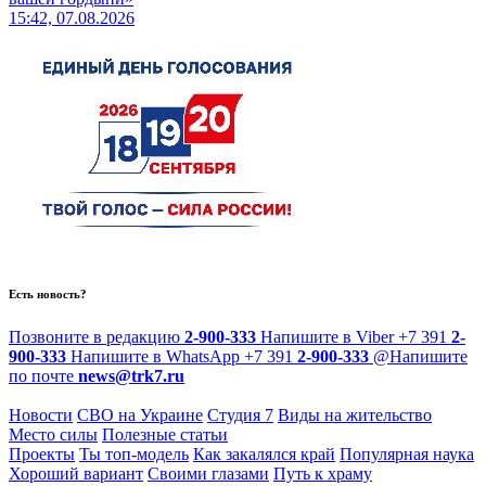
15:42, 07.08.2026
Есть новость?
Позвоните в редакцию
2-900-333
Напишите в Viber
+7 391
2-
900-333
Напишите в WhatsApp
+7 391
2-900-333
@
Напишите
по почте
news@trk7.ru
Новости
СВО на Украине
Студия 7
Виды на жительство
Место силы
Полезные статьи
Проекты
Ты топ-модель
Как закалялся край
Популярная наука
Хороший вариант
Своими глазами
Путь к храму