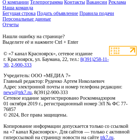
О компании
Телепрограмма
Контакты
Вакансии
Реклама
Наша команда
Бегущая строка
Подать объявление
Правила подачи
Персональные данные
Отчеты
Нашли ошибку на странице?
Выделите её и нажмите Ctrl + Enter
© «7 канал Красноярск», сетевое издание
г. Красноярск, ул. Баумана, 22, тел.:
8(391)258-11-
30
,
2-900-333
Учредитель: ООО «МЕДИА 7»
Главный редактор: Руденко Артем Николаевич
Адрес электронной почты и номер телефона редакции:
news@trk7.ru
, 8(391)2-900-333
Сетевое издание зарегистрировано Роскомнадзором
01 октября 2019 г., регистрационный номер ЭЛ № ФС 77-
76857
© 2024, Все права защищены.
Копирование информации допускается только со ссылкой
на «7 канал Красноярск». Для сайтов — только с активной
гиперссылкой на страницу новости на сайте
trk7.ru
.