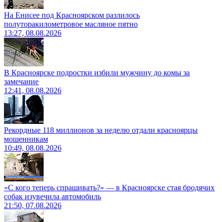
На Енисее под Красноярском разлилось
полуторакилометровое масляное пятно
13:27, 08.08.2026
В Красноярске подростки избили мужчину до комы за
замечание
12:41, 08.08.2026
Рекордные 118 миллионов за неделю отдали красноярцы
мошенникам
10:49, 08.08.2026
«С кого теперь спрашивать?» — в Красноярске стая бродячих
собак изувечила автомобиль
21:50, 07.08.2026