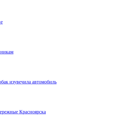
ие
нникам
обак изувечила автомобиль
бережные Красноярска