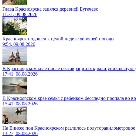
Глава Красноярска занялся деревней Бугачево
11:31, 09.08.2026
Красноярск подошел к целой неделе хорошей погоды
9:54, 09.08.2026
В Красноярском крае после реставрации открыли уникальную 
17:41, 08.08.2026
В Красноярском крае семья с ребенком бесследно пропала во вр
15:41, 08.08.2026
На Енисее под Красноярском разлилось полуторакилометровое
13:27, 08.08.2026