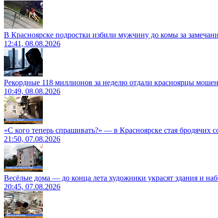
В Красноярске подростки избили мужчину до комы за замечан
12:41, 08.08.2026
Рекордные 118 миллионов за неделю отдали красноярцы моше
10:49, 08.08.2026
«С кого теперь спрашивать?» — в Красноярске стая бродячих с
21:50, 07.08.2026
Весёлые дома — до конца лета художники украсят здания и на
20:45, 07.08.2026