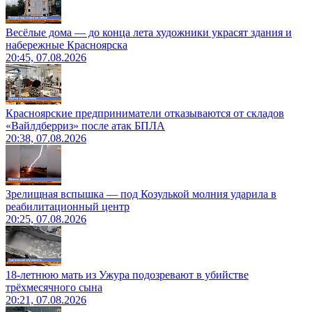
Весёлые дома — до конца лета художники украсят здания и
набережные Красноярска
20:45, 07.08.2026
Красноярские предприниматели отказываются от складов
«Вайлдберриз» после атак БПЛА
20:38, 07.08.2026
Зрелищная вспышка — под Козулькой молния ударила в
реабилитационный центр
20:25, 07.08.2026
18-летнюю мать из Ужура подозревают в убийстве
трёхмесячного сына
20:21, 07.08.2026