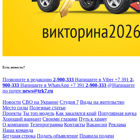
Есть новость?
Позвоните в редакцию
2-900-333
Напишите в Viber
+7 391
2-
900-333
Напишите в WhatsApp
+7 391
2-900-333
@
Напишите
по почте
news@trk7.ru
Новости
СВО на Украине
Студия 7
Виды на жительство
Место силы
Полезные статьи
Проекты
Ты топ-модель
Как закалялся край
Популярная наука
Хороший вариант
Своими глазами
Путь к храму
О компании
Телепрограмма
Контакты
Вакансии
Реклама
Наша команда
Бегущая строка
Подать объявление
Правила подачи