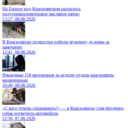
На Енисее под Красноярском разлилось
полуторакилометровое масляное пятно
13:27, 08.08.2026
В Красноярске подростки избили мужчину до комы за
замечание
12:41, 08.08.2026
Рекордные 118 миллионов за неделю отдали красноярцы
мошенникам
10:49, 08.08.2026
«С кого теперь спрашивать?» — в Красноярске стая бродячих
собак изувечила автомобиль
21:50, 07.08.2026