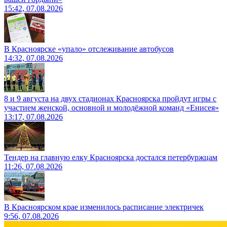
15:42, 07.08.2026
В Красноярске «упало» отслеживание автобусов
14:32, 07.08.2026
8 и 9 августа на двух стадионах Красноярска пройдут игры с
участием женской, основной и молодёжной команд «Енисея»
13:17, 07.08.2026
Тендер на главную елку Красноярска достался петербуржцам
11:26, 07.08.2026
В Красноярском крае изменилось расписание электричек
9:56, 07.08.2026