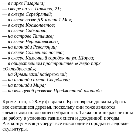
— в парке Гагарина;
— сквере на ул. Павлова, 21;
— ​​в сквере Серебряный;
— в сквере возле ДК имени 1 Мая;
— в сквере Космонавтов;
— в сквере Сибсталь;
— на острове Татышев;
— в сквере Чернышевского;
— на площади Революции;
— в сквере Солнечная поляна;
— в сквере Каменный городок​ на ул. Щорса;
— в общественном пространстве «Озеро-парк
«Октябрьский»;
— на Ярыгинской набережной;
— на площади имени Свердлова;
— на площади Мира;
— на кольцевой развязке Предмостной площади.
Кроме того, к 28-му февраля в Красноярске должны убрать
все светящиеся деревья, поскольку они тоже являются
элементами новогоднего убранства. Также они не рассчитаны
на работу в условиях таяния снега и дождливой погоды.
А к концу месяца уберут все новогодние городки и ледовые
скульптуры.