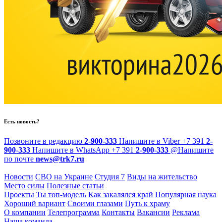
Есть новость?
Позвоните в редакцию
2-900-333
Напишите в Viber
+7 391
2-
900-333
Напишите в WhatsApp
+7 391
2-900-333
@
Напишите
по почте
news@trk7.ru
Новости
СВО на Украине
Студия 7
Виды на жительство
Место силы
Полезные статьи
Проекты
Ты топ-модель
Как закалялся край
Популярная наука
Хороший вариант
Своими глазами
Путь к храму
О компании
Телепрограмма
Контакты
Вакансии
Реклама
Наша команда