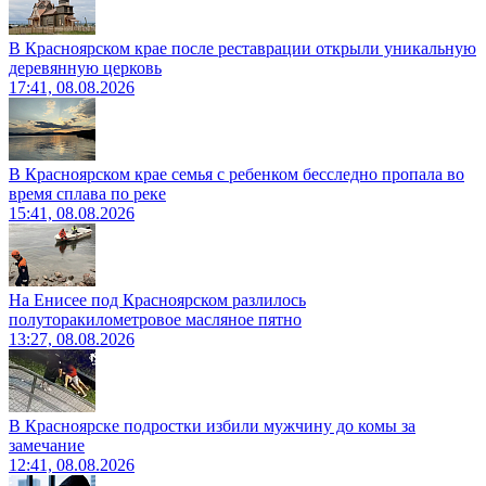
В Красноярском крае после реставрации открыли уникальную
деревянную церковь
17:41, 08.08.2026
В Красноярском крае семья с ребенком бесследно пропала во
время сплава по реке
15:41, 08.08.2026
На Енисее под Красноярском разлилось
полуторакилометровое масляное пятно
13:27, 08.08.2026
В Красноярске подростки избили мужчину до комы за
замечание
12:41, 08.08.2026