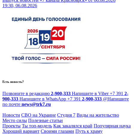
Выпуск новостей «7 канала Красноярск» от 06.08.2026
19:30, 06.08.2026
Есть новость?
Позвоните в редакцию
2-900-333
Напишите в Viber
+7 391
2-
900-333
Напишите в WhatsApp
+7 391
2-900-333
@
Напишите
по почте
news@trk7.ru
Новости
СВО на Украине
Студия 7
Виды на жительство
Место силы
Полезные статьи
Проекты
Ты топ-модель
Как закалялся край
Популярная наука
Хороший вариант
Своими глазами
Путь к храму