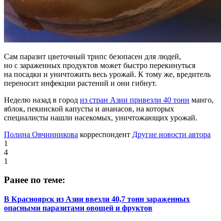
Сам паразит цветочный трипс безопасен для людей,
но с зараженных продуктов может быстро перекинуться
на посадки и уничтожить весь урожай. К тому же, вредитель
переносит инфекции растений и они гибнут.
Неделю назад в город
из стран Азии привезли 40 тонн
манго,
яблок, пекинской капусты и ананасов, на которых
специалисты нашли насекомых, уничтожающих урожай.
Полина Овчинникова
корреспондент
Другие новости автора
1
4
1
Ранее по теме:
В Красноярск из Азии ввезли 40,7 тонн зараженных
опасными паразитами овощей и фруктов