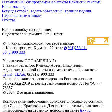
О компании
Телепрограмма
Контакты
Вакансии
Реклама
Наша команда
Бегущая строка
Подать объявление
Правила подачи
Персональные данные
Отчеты
Нашли ошибку на странице?
Выделите её и нажмите Ctrl + Enter
© «7 канал Красноярск», сетевое издание
г. Красноярск, ул. Баумана, 22, тел.:
8(391)258-11-
30
,
2-900-333
Учредитель: ООО «МЕДИА 7»
Главный редактор: Руденко Артем Николаевич
Адрес электронной почты и номер телефона редакции:
news@trk7.ru
, 8(391)2-900-333
Сетевое издание зарегистрировано Роскомнадзором
01 октября 2019 г., регистрационный номер ЭЛ № ФС 77-
76857
© 2024, Все права защищены.
Копирование информации допускается только со ссылкой
на «7 канал Красноярск». Для сайтов — только с активной
гиперссылкой на страницу новости на сайте
trk7.ru
.