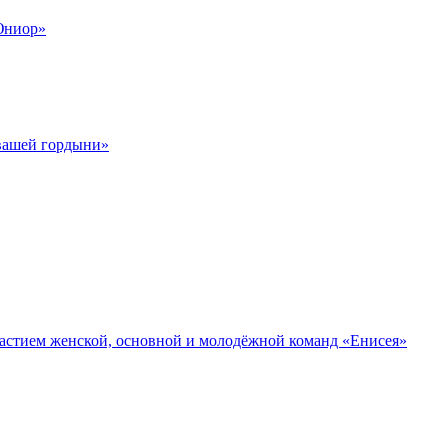
Юниор»
 вашей гордыни»
участием женской, основной и молодёжной команд «Енисея»