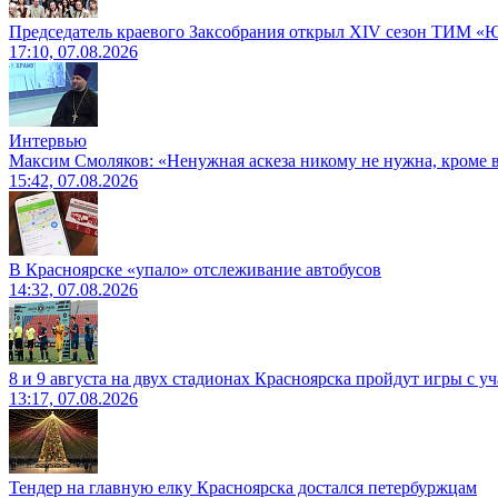
Председатель краевого Заксобрания открыл XIV сезон ТИМ «
17:10, 07.08.2026
Интервью
Максим Смоляков: «Ненужная аскеза никому не нужна, кроме
15:42, 07.08.2026
В Красноярске «упало» отслеживание автобусов
14:32, 07.08.2026
8 и 9 августа на двух стадионах Красноярска пройдут игры с 
13:17, 07.08.2026
Тендер на главную елку Красноярска достался петербуржцам