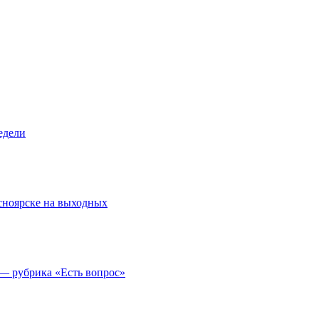
едели
асноярске на выходных
 — рубрика «Есть вопрос»