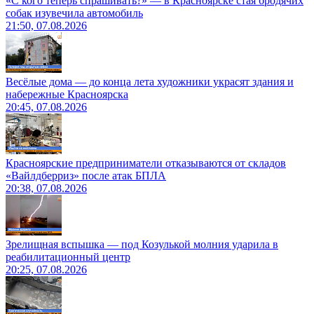
«С кого теперь спрашивать?» — в Красноярске стая бродячих
собак изувечила автомобиль
21:50, 07.08.2026
Весёлые дома — до конца лета художники украсят здания и
набережные Красноярска
20:45, 07.08.2026
Красноярские предприниматели отказываются от складов
«Вайлдберриз» после атак БПЛА
20:38, 07.08.2026
Зрелищная вспышка — под Козулькой молния ударила в
реабилитационный центр
20:25, 07.08.2026