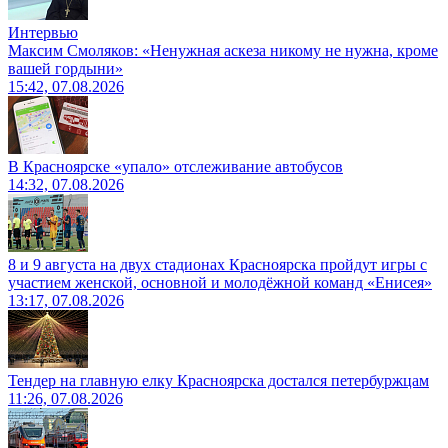
Интервью
Максим Смоляков: «Ненужная аскеза никому не нужна, кроме
вашей гордыни»
15:42, 07.08.2026
В Красноярске «упало» отслеживание автобусов
14:32, 07.08.2026
8 и 9 августа на двух стадионах Красноярска пройдут игры с
участием женской, основной и молодёжной команд «Енисея»
13:17, 07.08.2026
Тендер на главную елку Красноярска достался петербуржцам
11:26, 07.08.2026