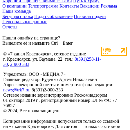
Хороший вариант
Своими глазами
Путь к храму
О компании
Телепрограмма
Контакты
Вакансии
Реклама
Наша команда
Бегущая строка
Подать объявление
Правила подачи
Персональные данные
Отчеты
Нашли ошибку на странице?
Выделите её и нажмите Ctrl + Enter
© «7 канал Красноярск», сетевое издание
г. Красноярск, ул. Баумана, 22, тел.:
8(391)258-11-
30
,
2-900-333
Учредитель: ООО «МЕДИА 7»
Главный редактор: Руденко Артем Николаевич
Адрес электронной почты и номер телефона редакции:
news@trk7.ru
, 8(391)2-900-333
Сетевое издание зарегистрировано Роскомнадзором
01 октября 2019 г., регистрационный номер ЭЛ № ФС 77-
76857
© 2024, Все права защищены.
Копирование информации допускается только со ссылкой
на «7 канал Красноярск». Для сайтов — только с активной